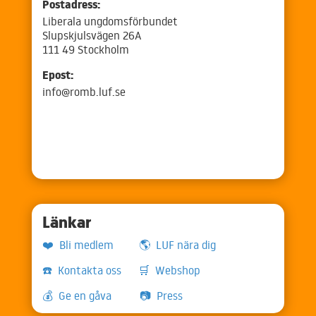
Postadress:
Liberala ungdomsförbundet
Slupskjulsvägen 26A
111 49 Stockholm
Epost:
info@romb.luf.se
Länkar
❤️ Bli medlem
🌎 LUF nära dig
☎️ Kontakta oss
🛒 Webshop
💰 Ge en gåva
📷 Press