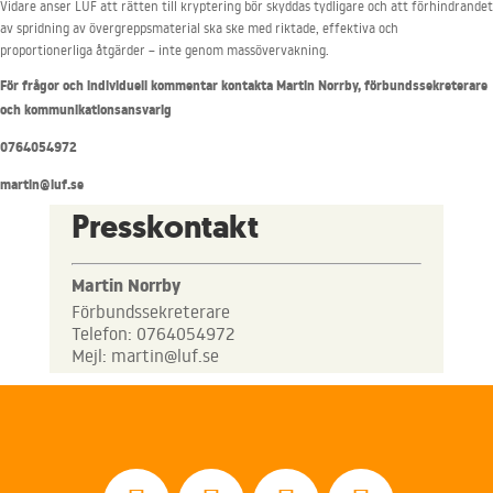
Vidare anser LUF att rätten till kryptering bör skyddas tydligare och att förhindrandet
av spridning av övergreppsmaterial ska ske med riktade, effektiva och
proportionerliga åtgärder – inte genom massövervakning.
För frågor och individuell kommentar kontakta Martin Norrby, förbundssekreterare
och kommunikationsansvarig
0764054972
martin@luf.se
Presskontakt
Martin Norrby
Förbundssekreterare
Telefon: 0764054972
Mejl: martin@luf.se