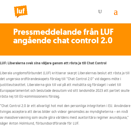
Pressmeddelande från LUF
angående chat control 2.0
LUF: Liberalerna svek sina väljare genom att rösta ja till Chat Control
Liberala ungdomsförbundet (LUF) kritiserar skarpt Liberalernas beslut att rösta ja till
det ungerska ordförandeskapets förslag till ”Chat Control 2.0” vid dagens möte i
justitieutskottet. Liberalerna gick till val på att motsätta sig förslaget i valet till
Europaparlamentet och beslutade dessutom vid sitt landsmöte 2023 att partiet skulle
rösta nej till EU-kommissionens förslag.
”Chat Control 2.0 är ett allvarligt hot mot den personliga integriteten i EU. Användare
tvingas acceptera att deras bilder och videor genomsöks av myndigheterna – en nivå
av massövervakning som skulle göra världens mest auktoritära regimer avundsjuka,”
säger Anton Holmlund, förbundsordförande för LUF.