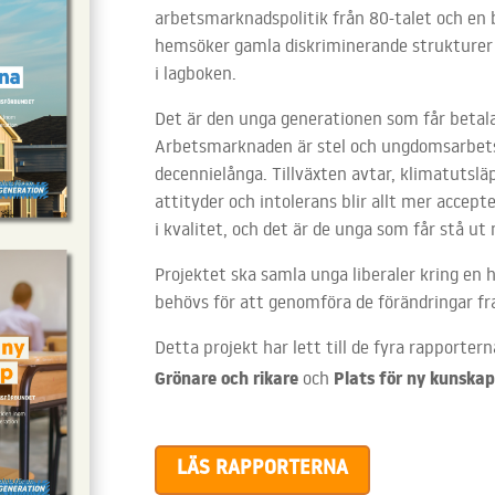
arbetsmarknadspolitik från 80-talet och en b
hemsöker gamla diskriminerande strukturer o
i lagboken.
Det är den unga generationen som får betala 
Arbetsmarknaden är stel och ungdomsarbet
decennielånga. Tillväxten avtar, klimatutsläp
attityder och intolerans blir allt mer accept
i kvalitet, och det är de unga som får stå 
Projektet ska samla unga liberaler kring en 
behövs för att genomföra de förändringar fr
Detta projekt har lett till de fyra rapporter
Grönare och rikare
Plats för ny kunska
och
LÄS RAPPORTERNA