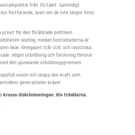
ostadspolitik från 70-talet. Samtidigt
ss fortfarande, även om de inte längre finns
priset för den föråldrade politiken.
slösheten skyhög, medan bostadsköerna är
pen ökar, lönegapet står still, och rasistiska
erade. Högre utbildning och forskning förlorar
ut med den sjunkande utbildningspremien.
hoppfull vision och skapa den kraft som
amtidens generationer kräver.
Krossa diskrimineringen
Riv trösklarna
na
,
,
p
.