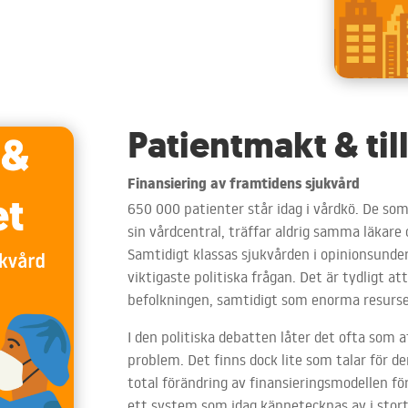
Patientmakt & ti
Finansiering av framtidens sjukvård
650 000 patienter står idag i vårdkö. De som i
sin vårdcentral, träffar aldrig samma läkare o
Samtidigt klassas sjukvården i opinionsund
viktigaste politiska frågan. Det är tydligt a
befolkningen, samtidigt som enorma resurser
I den politiska debatten låter det ofta som 
problem. Det finns dock lite som talar för de
total förändring av finansieringsmodellen fö
ett system som idag kännetecknas av i stort 