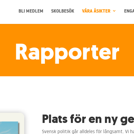
BLI MEDLEM
SKOLBESÖK
VÅRA ÅSIKTER
ENGA
Rapporter
Plats för en ny g
Svensk politik går alldeles för långsamt. Vi h