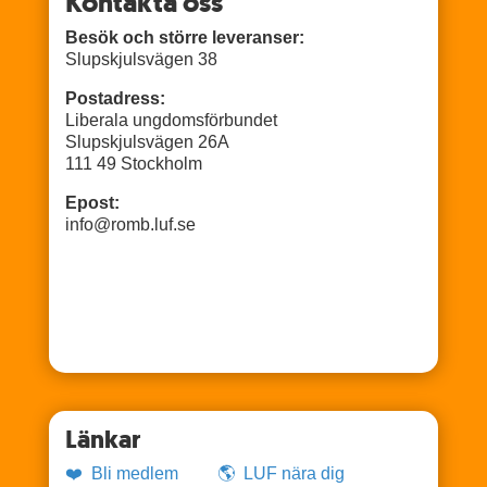
Kontakta oss
Besök och större leveranser:
Slupskjulsvägen 38
Postadress:
Liberala ungdomsförbundet
Slupskjulsvägen 26A
111 49 Stockholm
Epost:
info@romb.luf.se
Länkar
❤️ Bli medlem
🌎 LUF nära dig