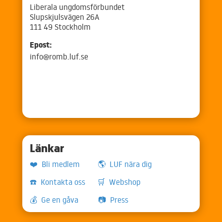
Liberala ungdomsförbundet
Slupskjulsvägen 26A
111 49 Stockholm
Epost:
info@romb.luf.se
Länkar
❤️ Bli medlem
🌎 LUF nära dig
☎️ Kontakta oss
🛒 Webshop
💰 Ge en gåva
📷 Press