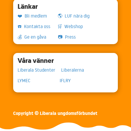
Länkar
❤️ Bli medlem
🌎 LUF nära dig
☎️ Kontakta oss
🛒 Webshop
💰 Ge en gåva
📷 Press
Våra vänner
Liberala Studenter
Liberalerna
LYMEC
IFLRY
Copyright © Liberala ungdomsförbundet