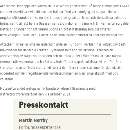
Att mörda, kidnappa och våldta civila är aldrig självförsvar. Så länge Hamas styr i Gaza
kommer oskyldiga civila lida och en hållbar fred vara omöjlig att skapa. Liberala
ungdomsförbundet vill se en stark uppslutning bakom Israel när dess själva existens
hotas, samt till att befria Gazaremsans 2,6 miljoner invånare från Hamas terrorvälde.
Detta är grunden för att kunna uppnå en tvåstatslösning som garanterar
befolkningen i Israel och i Palestina de individuella friheter vi liberaler kämpar för.
Attacken i Israel är inte en isolerad händelse. Runt om i världen har våldet blivit ett
maktmedel för illiberala krafter. Rysslands invasion av Ukraina, Azerbadjan
annektering av Nagorno-Karabakh och militära kuper i Västafrika, är bara några
exempel när vapenmakt och våld används för att uppnå politiska syften. Det är en
trend som måste få ett slut. Vi vill se att den fria världen står upp för demokrati,
öppenhet och den regelbaserade världsordningen som så länge skapat fred och
välstånd.
Mötesuttalandet antogs av förbundsstyrelsen tillsammans med
distriktsordföranderådet den 8:e oktober 2023
Presskontakt
Martin Norrby
Förbundssekreterare