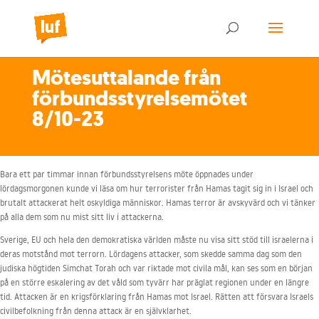
Mötesuttalande från
förbundsstyrelsemötet
8/10-23
Bara ett par timmar innan förbundsstyrelsens möte öppnades under
lördagsmorgonen kunde vi läsa om hur terrorister från Hamas tagit sig in i Israel och
brutalt attackerat helt oskyldiga människor. Hamas terror är avskyvärd och vi tänker
på alla dem som nu mist sitt liv i attackerna.
Sverige, EU och hela den demokratiska världen måste nu visa sitt stöd till israelerna i
deras motstånd mot terrorn. Lördagens attacker, som skedde samma dag som den
judiska högtiden Simchat Torah och var riktade mot civila mål, kan ses som en början
på en större eskalering av det våld som tyvärr har präglat regionen under en längre
tid. Attacken är en krigsförklaring från Hamas mot Israel. Rätten att försvara Israels
civilbefolkning från denna attack är en självklarhet.