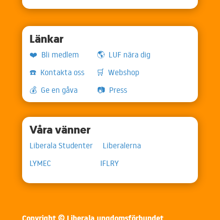
Länkar
❤️ Bli medlem
🌎 LUF nära dig
☎️ Kontakta oss
🛒 Webshop
💰 Ge en gåva
📷 Press
Våra vänner
Liberala Studenter
Liberalerna
LYMEC
IFLRY
Copyright © Liberala ungdomsförbundet